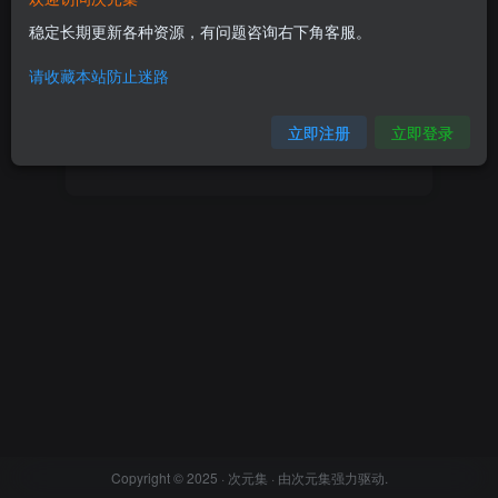
稳定长期更新各种资源，有问题咨询右下角客服。
登录密码
请收藏本站防止迷路
找回密码
记住登录
立即注册
立即登录
登录
Copyright © 2025 ·
次元集
· 由
次元集
强力驱动.