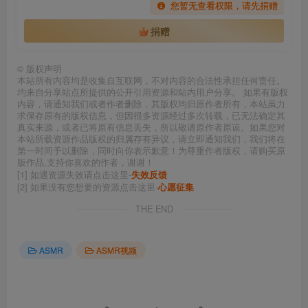
您暂无查看权限，请先捐赠
捐赠
©
版权声明
本站所有内容均是收集自互联网，不对内容的合法性承担任何责任。
均来自分享站点所提供的公开引用资源和站内用户分享。 如果有版权
内容，请通知我们或者作者删除，其版权均归原作者所有，本站虽力
求保存原有的版权信息，但因很多资源经过多次转载，已无法确定其
真实来源，或者已将原有信息丢失，所以敬请原作者原谅。如果您对
本站所载资源作品版权的归属存有异议，请立即通知我们，我们将在
第一时间予以删除，同时向你表示歉意！为尊重作者版权，请购买原
版作品,支持你喜欢的作者，谢谢！
[1] 如遇资源失效请点击这里-
失效反馈
[2] 如果没有您想要的资源点击这里-
心愿征集
THE END
ASMR
ASMR视频