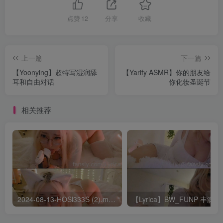
点赞
12
分享
收藏
上一篇
下一篇
【Yoonying】超特写湿润舔
【Yarify ASMR】你的朋友给
耳和自由对话
你化妆圣诞节
相关推荐
2024-08-13-HOSl333S (2).mp4 – AList