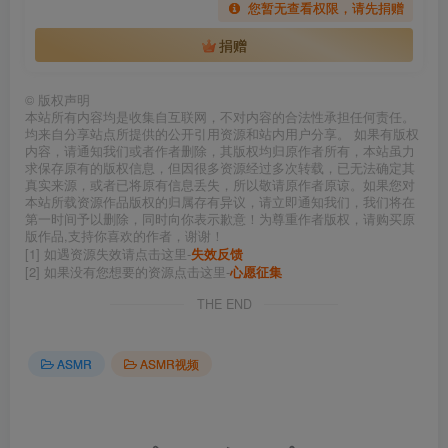
您暂无查看权限，请先捐赠
捐赠
©
版权声明
本站所有内容均是收集自互联网，不对内容的合法性承担任何责任。
均来自分享站点所提供的公开引用资源和站内用户分享。 如果有版权
内容，请通知我们或者作者删除，其版权均归原作者所有，本站虽力
求保存原有的版权信息，但因很多资源经过多次转载，已无法确定其
真实来源，或者已将原有信息丢失，所以敬请原作者原谅。如果您对
本站所载资源作品版权的归属存有异议，请立即通知我们，我们将在
第一时间予以删除，同时向你表示歉意！为尊重作者版权，请购买原
版作品,支持你喜欢的作者，谢谢！
[1] 如遇资源失效请点击这里-
失效反馈
[2] 如果没有您想要的资源点击这里-
心愿征集
THE END
ASMR
ASMR视频