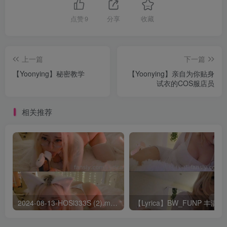
点赞
9
分享
收藏
上一篇
下一篇
【Yoonying】秘密教学
【Yoonying】亲自为你贴身
试衣的COS服店员
相关推荐
2024-08-13-HOSl333S (2).mp4 – AList