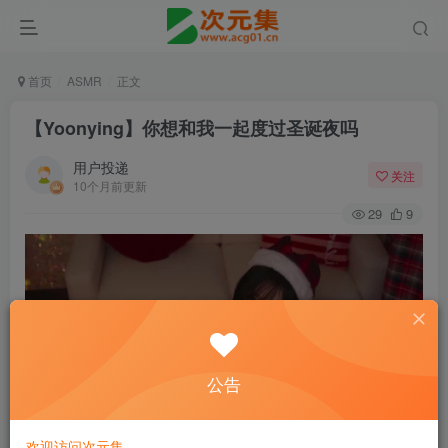
首页
ASMR
正文
【Yoonying】你想和我一起度过圣诞夜吗
用户投递
关注
10个月前更新
29
9
公告
欢迎访问次元集