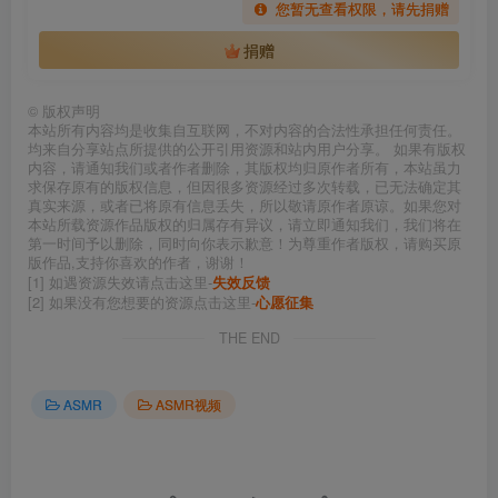
您暂无查看权限，请先捐赠
捐赠
©
版权声明
本站所有内容均是收集自互联网，不对内容的合法性承担任何责任。
均来自分享站点所提供的公开引用资源和站内用户分享。 如果有版权
内容，请通知我们或者作者删除，其版权均归原作者所有，本站虽力
求保存原有的版权信息，但因很多资源经过多次转载，已无法确定其
真实来源，或者已将原有信息丢失，所以敬请原作者原谅。如果您对
本站所载资源作品版权的归属存有异议，请立即通知我们，我们将在
第一时间予以删除，同时向你表示歉意！为尊重作者版权，请购买原
版作品,支持你喜欢的作者，谢谢！
[1] 如遇资源失效请点击这里-
失效反馈
[2] 如果没有您想要的资源点击这里-
心愿征集
THE END
ASMR
ASMR视频