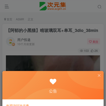
首页
ASMR
正文
【阿郁的小黑猫】啃玻璃双耳+单耳_3dio_38min
用户投递
关注
10个月前更新
103
26
公告
欢迎访问次元集