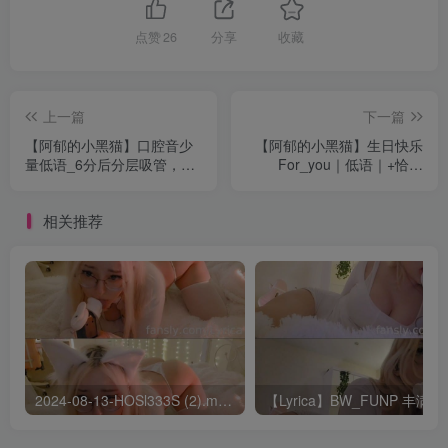
点赞
26
分享
收藏
上一篇
下一篇
【阿郁的小黑猫】口腔音少
【阿郁的小黑猫】生日快乐
量低语_6分后分层吸管，手
For_you｜低语｜+恰耳
部动作
_Ear_Eating
相关推荐
2024-08-13-HOSl333S (2).mp4 – AList