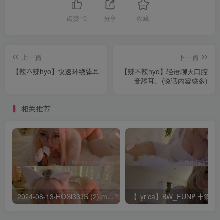
点赞
10
分享
收藏
上一篇
下一篇
【辣不辣hyo】快速环绕舔耳
【辣不辣hyo】轻语聊天口腔
音舔耳。(说话内容较多)
相关推荐
2024-08-13-HOSl333S (2).mp4 – AList