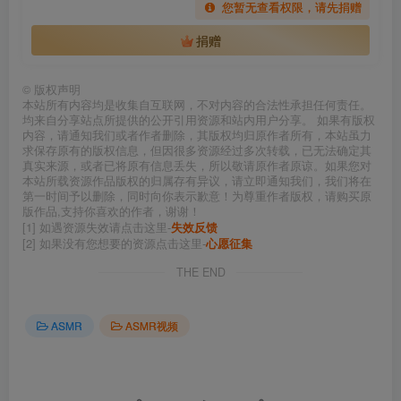
您暂无查看权限，请先捐赠
捐赠
©
版权声明
本站所有内容均是收集自互联网，不对内容的合法性承担任何责任。
均来自分享站点所提供的公开引用资源和站内用户分享。 如果有版权
内容，请通知我们或者作者删除，其版权均归原作者所有，本站虽力
求保存原有的版权信息，但因很多资源经过多次转载，已无法确定其
真实来源，或者已将原有信息丢失，所以敬请原作者原谅。如果您对
本站所载资源作品版权的归属存有异议，请立即通知我们，我们将在
第一时间予以删除，同时向你表示歉意！为尊重作者版权，请购买原
版作品,支持你喜欢的作者，谢谢！
[1] 如遇资源失效请点击这里-
失效反馈
[2] 如果没有您想要的资源点击这里-
心愿征集
THE END
ASMR
ASMR视频