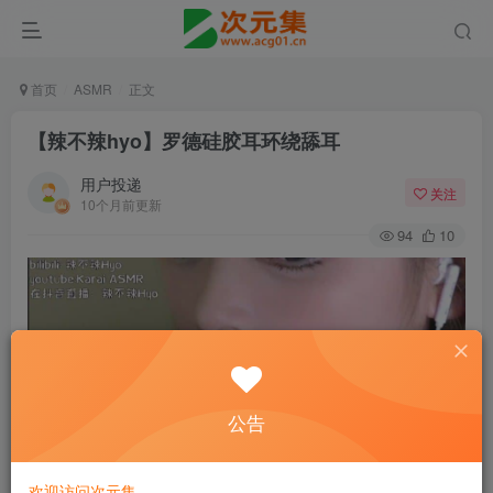
首页
ASMR
正文
【辣不辣hyo】罗德硅胶耳环绕舔耳
用户投递
关注
10个月前更新
94
10
公告
欢迎访问次元集