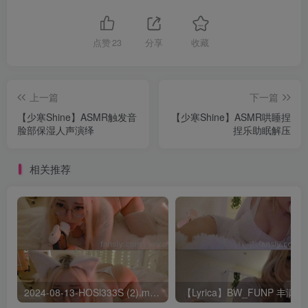
点赞
23
分享
收藏
上一篇
下一篇
【少寒Shine】ASMR触发音
【少寒Shine】ASMR哄睡捏
脸部保湿人声演绎
捏乐助眠解压
相关推荐
2024-08-13-HOSl333S (2).mp4 – AList