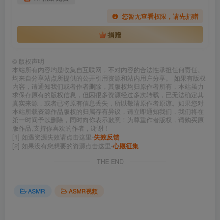
您暂无查看权限，请先捐赠
捐赠
©
版权声明
本站所有内容均是收集自互联网，不对内容的合法性承担任何责任。
均来自分享站点所提供的公开引用资源和站内用户分享。 如果有版权
内容，请通知我们或者作者删除，其版权均归原作者所有，本站虽力
求保存原有的版权信息，但因很多资源经过多次转载，已无法确定其
真实来源，或者已将原有信息丢失，所以敬请原作者原谅。如果您对
本站所载资源作品版权的归属存有异议，请立即通知我们，我们将在
第一时间予以删除，同时向你表示歉意！为尊重作者版权，请购买原
版作品,支持你喜欢的作者，谢谢！
[1] 如遇资源失效请点击这里-
失效反馈
[2] 如果没有您想要的资源点击这里-
心愿征集
THE END
ASMR
ASMR视频