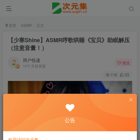
首页
ASMR
正文
【少寒Shine】ASMR哼歌哄睡《宝贝》助眠解压
（注意音量！）
用户投递
关注
10个月前更新
116
23
公告
欢迎访问次元集