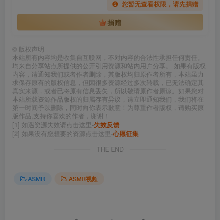
您暂无查看权限，请先捐赠
捐赠
©
版权声明
本站所有内容均是收集自互联网，不对内容的合法性承担任何责任。
均来自分享站点所提供的公开引用资源和站内用户分享。 如果有版权
内容，请通知我们或者作者删除，其版权均归原作者所有，本站虽力
求保存原有的版权信息，但因很多资源经过多次转载，已无法确定其
真实来源，或者已将原有信息丢失，所以敬请原作者原谅。如果您对
本站所载资源作品版权的归属存有异议，请立即通知我们，我们将在
第一时间予以删除，同时向你表示歉意！为尊重作者版权，请购买原
版作品,支持你喜欢的作者，谢谢！
[1] 如遇资源失效请点击这里-
失效反馈
[2] 如果没有您想要的资源点击这里-
心愿征集
THE END
ASMR
ASMR视频