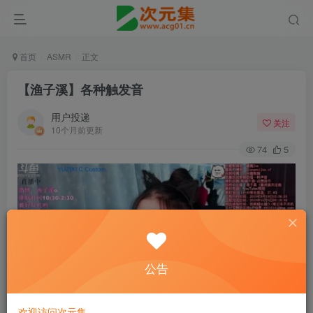
首页
ASMR
正文
【渔子溪】各种触发音
用户投递
关注
10个月前更新
74
5
公告
欢迎访问次元集