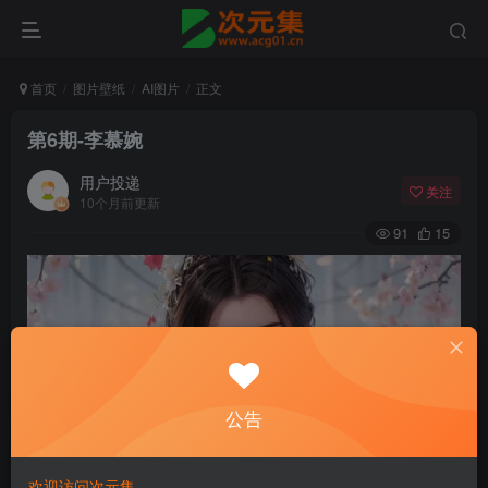
首页
图片壁纸
AI图片
正文
第6期-李慕婉
用户投递
关注
10个月前更新
91
15
公告
欢迎访问次元集