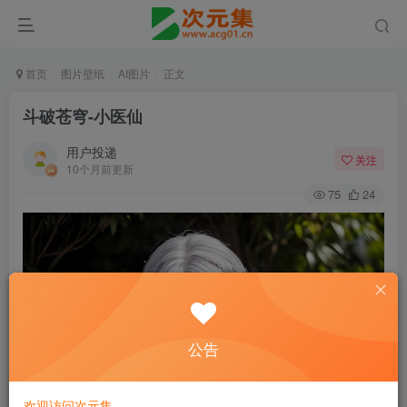
首页
图片壁纸
AI图片
正文
斗破苍穹-小医仙
用户投递
关注
10个月前更新
75
24
公告
欢迎访问次元集