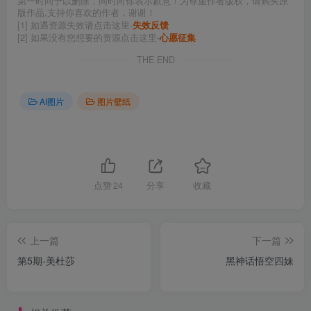
第一时间予以删除，同时向你表示歉意！为尊重作者版权，请购买原
版作品,支持你喜欢的作者，谢谢！
[1] 如遇资源失效请点击这里-
失效反馈
[2] 如果没有您想要的资源点击这里-
心愿征集
THE END
AI图片
图片壁纸
点赞
24
分享
收藏
上一篇
下一篇
第5期-美杜莎
黑神话悟空四妹