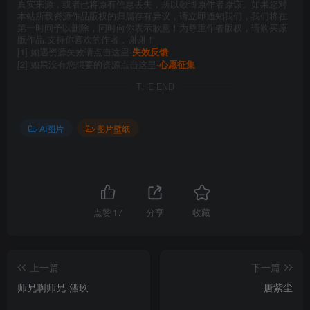
真实来源，或者已将原有信息丢失，所以敬请原作者原谅。如果您对
本站所载资源作品版权的归属存有异议，请立即通知我们，我们将在
第一时间予以删除，同时向你表示歉意！为尊重作者版权，请购买原
版作品,支持你喜欢的作者，谢谢！
[1] 如遇资源失效请点击这里-
失效反馈
[2] 如果没有您想要的资源点击这里-
心愿征集
THE END
AI图片
图片壁纸
点赞
17
分享
收藏
上一篇
下一篇
师兄啊师兄-酒玖
唐紫尘