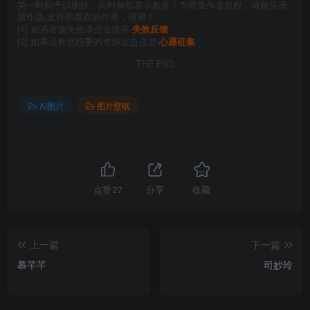
第一时间予以删除，同时向你表示歉意！为尊重作者版权，请购买原
版作品,支持你喜欢的作者，谢谢！
[1] 如遇资源失效请点击这里-
失效反馈
[2] 如果没有您想要的资源点击这里-
心愿征集
THE END
AI图片
图片壁纸
点赞
27
分享
收藏
上一篇
下一篇
慕芊芊
司妙玲