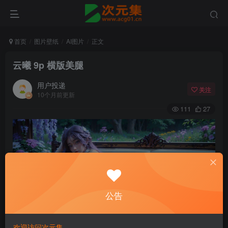
首页
图片壁纸
AI图片
正文
云曦 9p 横版美腿
用户投递
关注
10个月前更新
111
27
公告
欢迎访问次元集