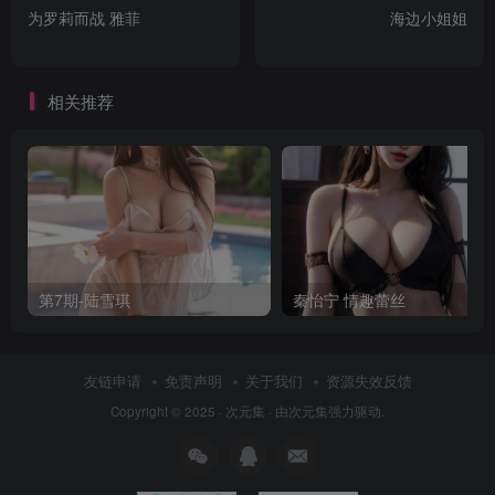
为罗莉而战 雅菲
海边小姐姐
相关推荐
第7期-陆雪琪
秦怡宁 情趣蕾丝
友链申请
免责声明
关于我们
资源失效反馈
Copyright © 2025 ·
次元集
· 由
次元集
强力驱动.