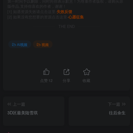
第一时间予以删除，同时向你表示歉意！为尊重作者版权，请购买原
版作品,支持你喜欢的作者，谢谢！
[1] 如遇资源失效请点击这里-
失效反馈
[2] 如果没有您想要的资源点击这里-
心愿征集
THE END
AI视频
视频
点赞
12
分享
收藏
上一篇
下一篇
3D区最美陆雪琪
往后余生