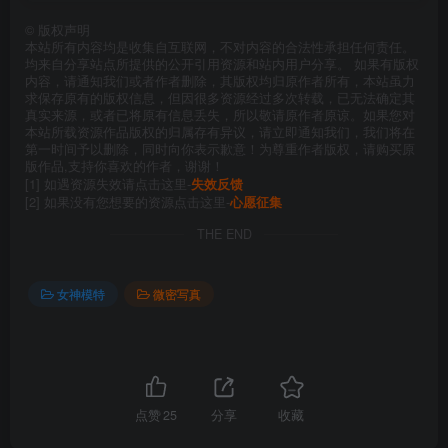
©
版权声明
本站所有内容均是收集自互联网，不对内容的合法性承担任何责任。
均来自分享站点所提供的公开引用资源和站内用户分享。 如果有版权
内容，请通知我们或者作者删除，其版权均归原作者所有，本站虽力
求保存原有的版权信息，但因很多资源经过多次转载，已无法确定其
真实来源，或者已将原有信息丢失，所以敬请原作者原谅。如果您对
本站所载资源作品版权的归属存有异议，请立即通知我们，我们将在
第一时间予以删除，同时向你表示歉意！为尊重作者版权，请购买原
版作品,支持你喜欢的作者，谢谢！
[1] 如遇资源失效请点击这里-
失效反馈
[2] 如果没有您想要的资源点击这里-
心愿征集
THE END
女神模特
微密写真
点赞
25
分享
收藏