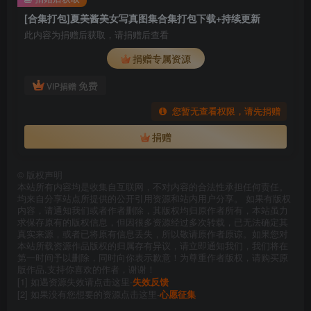
[合集打包]夏美酱美女写真图集合集打包下载+持续更新
此内容为捐赠后获取，请捐赠后查看
捐赠专属资源
免费
VIP捐赠
您暂无查看权限，请先捐赠
捐赠
©
版权声明
本站所有内容均是收集自互联网，不对内容的合法性承担任何责任。
均来自分享站点所提供的公开引用资源和站内用户分享。 如果有版权
内容，请通知我们或者作者删除，其版权均归原作者所有，本站虽力
求保存原有的版权信息，但因很多资源经过多次转载，已无法确定其
真实来源，或者已将原有信息丢失，所以敬请原作者原谅。如果您对
本站所载资源作品版权的归属存有异议，请立即通知我们，我们将在
第一时间予以删除，同时向你表示歉意！为尊重作者版权，请购买原
版作品,支持你喜欢的作者，谢谢！
[1] 如遇资源失效请点击这里-
失效反馈
[2] 如果没有您想要的资源点击这里-
心愿征集