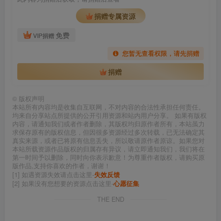
捐赠专属资源
免费
VIP捐赠
您暂无查看权限，请先捐赠
捐赠
©
版权声明
本站所有内容均是收集自互联网，不对内容的合法性承担任何责任。
均来自分享站点所提供的公开引用资源和站内用户分享。 如果有版权
内容，请通知我们或者作者删除，其版权均归原作者所有，本站虽力
求保存原有的版权信息，但因很多资源经过多次转载，已无法确定其
真实来源，或者已将原有信息丢失，所以敬请原作者原谅。如果您对
本站所载资源作品版权的归属存有异议，请立即通知我们，我们将在
第一时间予以删除，同时向你表示歉意！为尊重作者版权，请购买原
版作品,支持你喜欢的作者，谢谢！
[1] 如遇资源失效请点击这里-
失效反馈
[2] 如果没有您想要的资源点击这里-
心愿征集
THE END