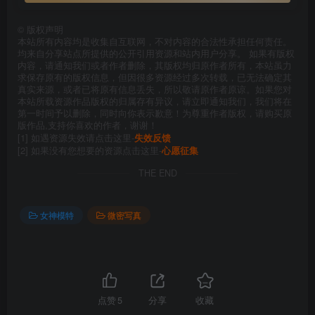
©
版权声明
本站所有内容均是收集自互联网，不对内容的合法性承担任何责任。
均来自分享站点所提供的公开引用资源和站内用户分享。 如果有版权
内容，请通知我们或者作者删除，其版权均归原作者所有，本站虽力
求保存原有的版权信息，但因很多资源经过多次转载，已无法确定其
真实来源，或者已将原有信息丢失，所以敬请原作者原谅。如果您对
本站所载资源作品版权的归属存有异议，请立即通知我们，我们将在
第一时间予以删除，同时向你表示歉意！为尊重作者版权，请购买原
版作品,支持你喜欢的作者，谢谢！
[1] 如遇资源失效请点击这里-
失效反馈
[2] 如果没有您想要的资源点击这里-
心愿征集
THE END
女神模特
微密写真
点赞
5
分享
收藏