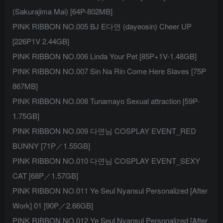
(Sakurajima Mai) [64P-802MB]
PINK RIBBON NO.005 BJ E다연 (dayeosin) Cheer UP
[226P1V 2.44GB]
PINK RIBBON NO.006 Linda Your Pet [85P+1V-1.48GB]
PINK RIBBON NO.007 Sin Na Rin Come Here Slaves [75P
867MB]
PINK RIBBON NO.008 Tunamayo Sexual attraction [59P-
1.75GB]
PINK RIBBON NO.009 다연님 COSPLAY EVENT_RED
BUNNY [71P／1.55GB]
PINK RIBBON NO.010 다연님 COSPLAY EVENT_SEXY
CAT [68P／1.57GB]
PINK RIBBON NO.011 Ye Seul Nyansul Personalized [After
Work] 01 [90P／2.66GB]
PINK RIBBON NO.012 Ye Seul Nyansul Personalized [After