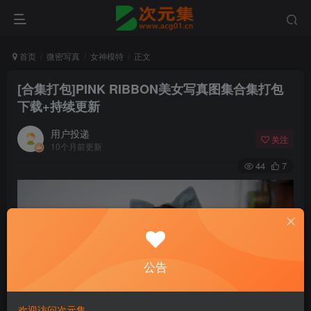
首页
微密写真
女神模特
正文
[合集打包]PINK RIBBON美女写真图集合集打包
下载+持续更新
用户投递
关注
10个月前更新
44
7
公告
欢迎访问次元集