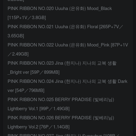
PINK RIBBON NO.020 Uuuha (은유화) Mood_Black
[115P+1V／3.8GB]
PINK RIBBON NO.021 Uuuha (은유화) Floral [265P+7V／
3.65GB]
PINK RIBBON NO.022 Uuuha (은유화) Mood_Pink [87P+1V
／2.49GB]
PINK RIBBON NO.023 Jina (한지나) 지나의 교복 생활
_Bright ver [59P／899MB]
PINK RIBBON NO.024 Jina (한지나) 지나의 교복 생활 Dark
ver [54P／796MB]
PINK RIBBON NO.025 BERRY PRADISE (빛베리님)
Lightberry Vol.1 [99P／1.49GB]
PINK RIBBON NO.026 BERRY PRADISE (빛베리님)
Lightberry Vol.2 [76P／1.14GB]
PINK RIBBON NO.027 Jina (한지나) Succubus [108P／