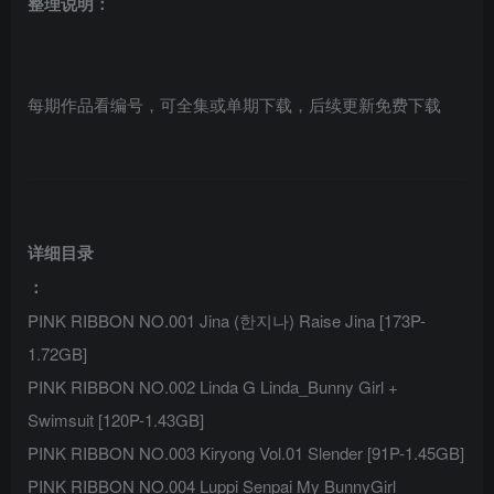
整理说明：
每期作品看编号，可全集或单期下载，后续更新免费下载
详细目录
：
PINK RIBBON NO.001 Jina (한지나) Raise Jina [173P-
1.72GB]
PINK RIBBON NO.002 Linda G Linda_Bunny Girl +
Swimsuit [120P-1.43GB]
PINK RIBBON NO.003 Kiryong Vol.01 Slender [91P-1.45GB]
PINK RIBBON NO.004 Luppi Senpai My BunnyGirl