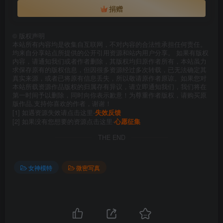
捐赠
©
版权声明
本站所有内容均是收集自互联网，不对内容的合法性承担任何责任。
均来自分享站点所提供的公开引用资源和站内用户分享。 如果有版权
内容，请通知我们或者作者删除，其版权均归原作者所有，本站虽力
求保存原有的版权信息，但因很多资源经过多次转载，已无法确定其
真实来源，或者已将原有信息丢失，所以敬请原作者原谅。如果您对
本站所载资源作品版权的归属存有异议，请立即通知我们，我们将在
第一时间予以删除，同时向你表示歉意！为尊重作者版权，请购买原
版作品,支持你喜欢的作者，谢谢！
[1] 如遇资源失效请点击这里-
失效反馈
[2] 如果没有您想要的资源点击这里-
心愿征集
THE END
女神模特
微密写真