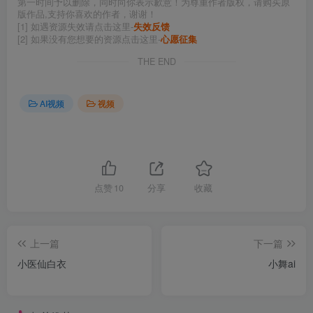
第一时间予以删除，同时向你表示歉意！为尊重作者版权，请购买原
版作品,支持你喜欢的作者，谢谢！
[1] 如遇资源失效请点击这里-
失效反馈
[2] 如果没有您想要的资源点击这里-
心愿征集
THE END
AI视频
视频
点赞
10
分享
收藏
上一篇
下一篇
小医仙白衣
小舞ai