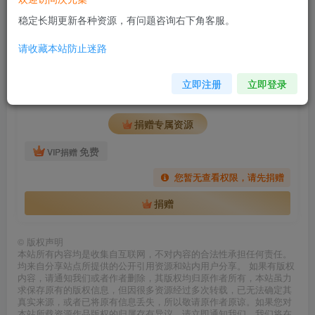
稳定长期更新各种资源，有问题咨询右下角客服。
https://www.123865.com/s/5lkMTd-aV7Xv
请收藏本站防止迷路
捐赠后获取
申鹤比基尼床上秀姿势
立即注册
立即登录
此内容为捐赠后获取，请捐赠后查看
捐赠专属资源
免费
VIP捐赠
您暂无查看权限，请先捐赠
捐赠
©
版权声明
本站所有内容均是收集自互联网，不对内容的合法性承担任何责任。
均来自分享站点所提供的公开引用资源和站内用户分享。 如果有版权
内容，请通知我们或者作者删除，其版权均归原作者所有，本站虽力
求保存原有的版权信息，但因很多资源经过多次转载，已无法确定其
真实来源，或者已将原有信息丢失，所以敬请原作者原谅。如果您对
本站所载资源作品版权的归属存有异议，请立即通知我们，我们将在