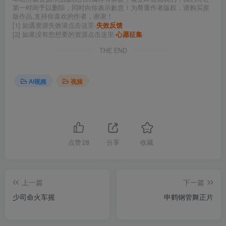
第一时间予以删除，同时向你表示歉意！为尊重作者版权，请购买原
版作品,支持你喜欢的作者，谢谢！
[1] 如遇资源失效请点击这里-
失效反馈
[2] 如果没有您想要的资源点击这里-
心愿征集
THE END
AI视频
视频
点赞
28
分享
收藏
上一篇
下一篇
少司命火车摇
申鹤钢管舞正片