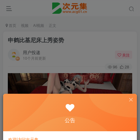
首页
视频
AI视频
正文
申鹤比基尼床上秀姿势
用户投递
关注
10个月前更新
96
28
公告
欢迎访问次元集