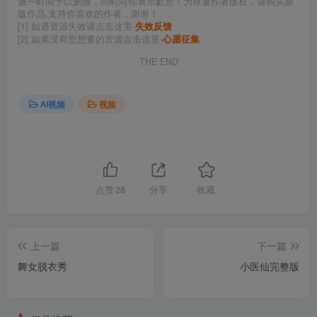
第一时间予以删除，同时向你表示歉意！为尊重作者版权，请购买原
版作品,支持你喜欢的作者，谢谢！
[1] 如遇资源失效请点击这里-
失效反馈
[2] 如果没有您想要的资源点击这里-
心愿征集
THE END
AI视频
视频
点赞
28
分享
收藏
上一篇
下一篇
舞女脱衣秀
小医仙完整版