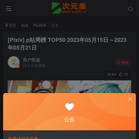
首页
动漫
P站榜单
正文
[Pixiv] p站周榜 TOP50 2023年05月15日～2023
年05月21日
用户投递
关注
10个月前更新
64
12
公告
欢迎访问次元集