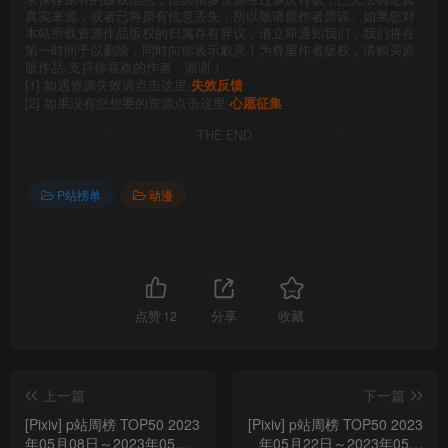
真实来源，或者已将原有信息丢失，所以敬请原作者原谅。如果您对
本站所载资源作品版权的归属存有异议，请立即通知我们，我们将在
第一时间予以删除，同时向你表示歉意！为尊重作者版权，请购买原
版作品,支持你喜欢的作者，谢谢！
[1] 如遇资源失效请点击这里-
失效反馈
[2] 如果没有您想要的资源点击这里-
心愿征集
THE END
P站榜单
动漫
点赞
12
分享
收藏
上一篇
下一篇
[Pixiv] p站周榜 TOP50 2023
[Pixiv] p站周榜 TOP50 2023
年05月08日～2023年05月
年05月22日～2023年05月