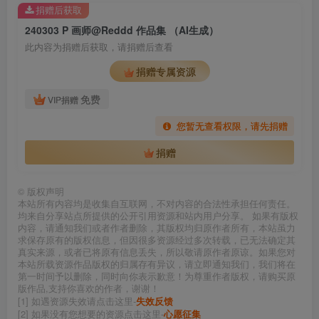
捐赠后获取
240303 P 画师@Reddd 作品集 （AI生成）
此内容为捐赠后获取，请捐赠后查看
捐赠专属资源
免费
VIP捐赠
您暂无查看权限，请先捐赠
捐赠
©
版权声明
本站所有内容均是收集自互联网，不对内容的合法性承担任何责任。
均来自分享站点所提供的公开引用资源和站内用户分享。 如果有版权
内容，请通知我们或者作者删除，其版权均归原作者所有，本站虽力
求保存原有的版权信息，但因很多资源经过多次转载，已无法确定其
真实来源，或者已将原有信息丢失，所以敬请原作者原谅。如果您对
本站所载资源作品版权的归属存有异议，请立即通知我们，我们将在
第一时间予以删除，同时向你表示歉意！为尊重作者版权，请购买原
版作品,支持你喜欢的作者，谢谢！
[1] 如遇资源失效请点击这里-
失效反馈
[2] 如果没有您想要的资源点击这里-
心愿征集