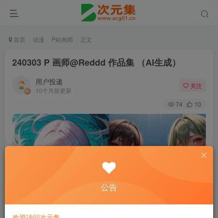
首页
动漫
P站画师
正文
240303 P 画师@Reddd 作品集 （AI生成）
用户投递
关注
10个月前更新
74
10
公告
欢迎访问次元集