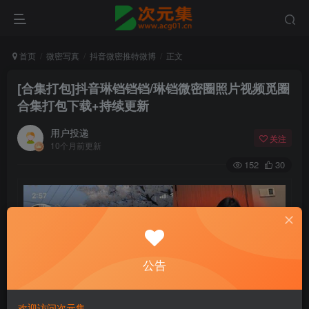
首页
微密写真
抖音微密推特微博
正文
[合集打包]抖音琳铛铛铛/琳铛微密圈照片视频觅圈
合集打包下载+持续更新
用户投递
关注
10个月前更新
152
30
公告
欢迎访问次元集