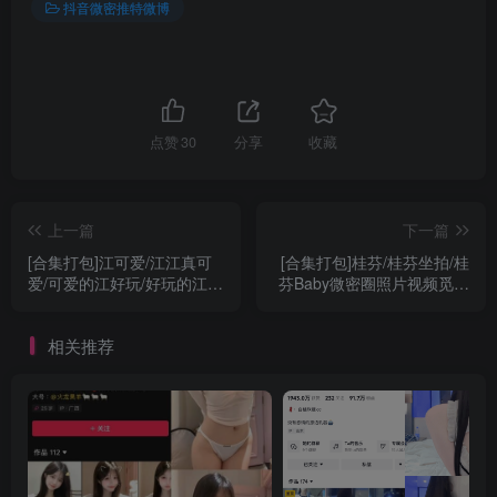
抖音微密推特微博
点赞
30
分享
收藏
上一篇
下一篇
[合集打包]江可爱/江江真可
[合集打包]桂芬/桂芬坐拍/桂
爱/可爱的江好玩/好玩的江羊
芬Baby微密圈照片视频觅圈
羊/白瘦幼萝莉微密圈照片视
合集打包下载+持续更新
频觅圈合集打包下载+持续更
相关推荐
新