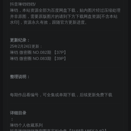
抖音琳铛铛铛/
，本站资源全部为百度网盘下载，贴内图片经过压缩处理
琳铛
并非原图，需要原版图片的请到下方下载网盘资源[不含本站
水印]，资源永久有效，跟随官方更新进度。
更新纪录：
25年2月24日更新：
琳铛 微密圈 NO.082期 【37P】
琳铛 微密圈 NO.083期 【39P】
整理说明：
每期作品看编号，可全集或单期下载，后续更新免费下载
详细目录
：
琳铛个人收藏系列
抖音琳铛铛铛微密圈嘉宾贴合集【3155P 185V 2.4G】