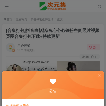
首页
微密写真
抖音微密推特微博
正文
[合集打包]抖音白恬恬/兔心心心铁粉空间照片视频
觅圈合集打包下载+持续更新
用户投递
关注
10个月前更新
86
11
公告
欢迎访问次元集