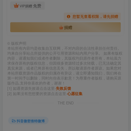
免费
VIP捐赠
您暂无查看权限，请先捐赠
捐赠
©
版权声明
本站所有内容均是收集自互联网，不对内容的合法性承担任何责任。
均来自分享站点所提供的公开引用资源和站内用户分享。 如果有版权
内容，请通知我们或者作者删除，其版权均归原作者所有，本站虽力
求保存原有的版权信息，但因很多资源经过多次转载，已无法确定其
真实来源，或者已将原有信息丢失，所以敬请原作者原谅。如果您对
本站所载资源作品版权的归属存有异议，请立即通知我们，我们将在
第一时间予以删除，同时向你表示歉意！为尊重作者版权，请购买原
版作品,支持你喜欢的作者，谢谢！
[1] 如遇资源失效请点击这里-
失效反馈
[2] 如果没有您想要的资源点击这里-
心愿征集
THE END
抖音微密推特微博