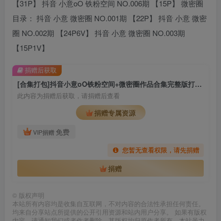
【31P】 抖音 小意oO 铁粉空间 NO.006期 【15P】 微密圈
目录： 抖音 小意 微密圈 NO.001期 【22P】 抖音 小意 微密
圈 NO.002期 【24P6V】 抖音 小意 微密圈 NO.003期
【15P1V】
捐赠后获取
[合集打包]抖音小意oO铁粉空间+微密圈作品合集完整版打包下载+持续更新
此内容为捐赠后获取，请捐赠后查看
捐赠专属资源
免费
VIP捐赠
您暂无查看权限，请先捐赠
捐赠
©
版权声明
本站所有内容均是收集自互联网，不对内容的合法性承担任何责任。
均来自分享站点所提供的公开引用资源和站内用户分享。 如果有版权
内容，请通知我们或者作者删除，其版权均归原作者所有，本站虽力