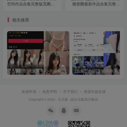
空间作品合集完整版觅圈作
微密圈最新作品合集完整版
品合集打包下载+持续更新
觅圈作品打包下载+持续更新
相关推荐
[合集打包]火龙果羊/小羊偏偏/小羊弹弹/小羊铁铁微密圈照片视频觅圈合集打包下载+持续更新
[合集打包]抖音
友链申请
免责声明
关于我们
资源失效反馈
Copyright © 2025 ·
次元集
· 由
次元集
强力驱动.