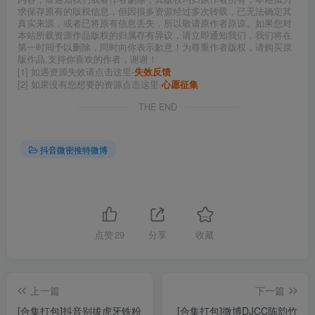
求保存原有的版权信息，但因很多资源经过多次转载，已无法确定其
真实来源，或者已将原有信息丢失，所以敬请原作者原谅。如果您对
本站所载资源作品版权的归属存有异议，请立即通知我们，我们将在
第一时间予以删除，同时向你表示歉意！为尊重作者版权，请购买原
版作品,支持你喜欢的作者，谢谢！
[1] 如遇资源失效请点击这里-
失效反馈
[2] 如果没有您想要的资源点击这里-
心愿征集
THE END
抖音微密推特微博
点赞
29
分享
收藏
上一篇
下一篇
[合集打包]抖音别拔虎牙铁粉
[合集打包]微博DJCC陈韵竹