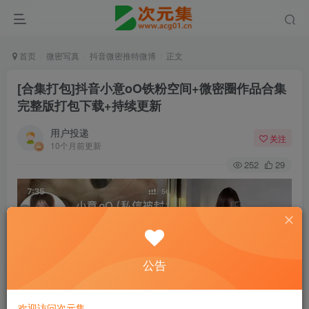
首页
微密写真
抖音微密推特微博
正文
[合集打包]抖音小意oO铁粉空间+微密圈作品合集
完整版打包下载+持续更新
用户投递
关注
10个月前更新
252
29
公告
欢迎访问次元集