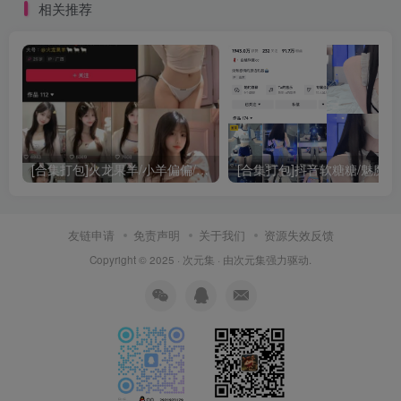
相关推荐
[合集打包]火龙果羊/小羊偏偏/小羊弹弹/小羊铁铁微密圈照片视频觅圈合集打包下载+持续更新
[合集打包]抖音
友链申请
免责声明
关于我们
资源失效反馈
Copyright © 2025 ·
次元集
· 由
次元集
强力驱动.