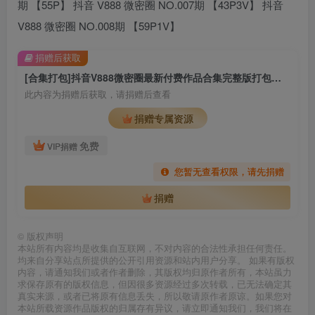
期 【55P】 抖音 V888 微密圈 NO.007期 【43P3V】 抖音
V888 微密圈 NO.008期 【59P1V】
捐赠后获取
[合集打包]抖音V888微密圈最新付费作品合集完整版打包下载+持续更新
此内容为捐赠后获取，请捐赠后查看
捐赠专属资源
免费
VIP捐赠
您暂无查看权限，请先捐赠
捐赠
©
版权声明
本站所有内容均是收集自互联网，不对内容的合法性承担任何责任。
均来自分享站点所提供的公开引用资源和站内用户分享。 如果有版权
内容，请通知我们或者作者删除，其版权均归原作者所有，本站虽力
求保存原有的版权信息，但因很多资源经过多次转载，已无法确定其
真实来源，或者已将原有信息丢失，所以敬请原作者原谅。如果您对
本站所载资源作品版权的归属存有异议，请立即通知我们，我们将在