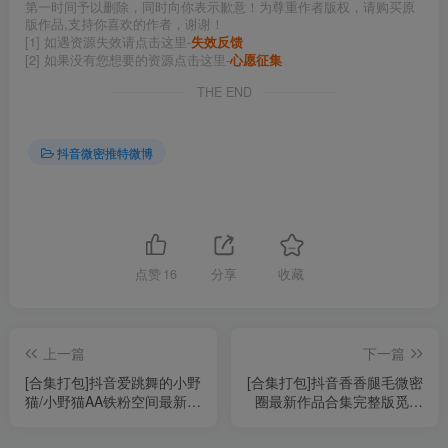
第一时间予以删除，同时向你表示歉意！为尊重作者版权，请购买原
版作品,支持你喜欢的作者，谢谢！
[1] 如遇资源失效请点击这里-
失效反馈
[2] 如果没有您想要的资源点击这里-
心愿征集
THE END
抖音微密推特微博
点赞
16
分享
收藏
上一篇
下一篇
[合集打包]抖音爱跳舞的小野
[合集打包]抖音香香腿毛微密
猫/小野猫AA铁粉空间最新付
圈最新作品合集完整版觅圈
费作品合集完整版打包下载
作品打包下载+持续更新
+持续更新