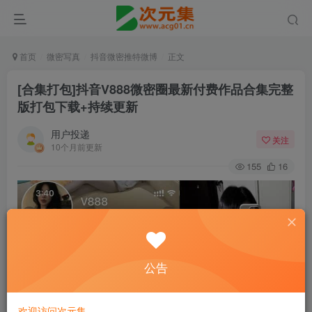
首页
微密写真
抖音微密推特微博
正文
[合集打包]抖音V888微密圈最新付费作品合集完整
版打包下载+持续更新
用户投递
关注
10个月前更新
155
16
公告
欢迎访问次元集