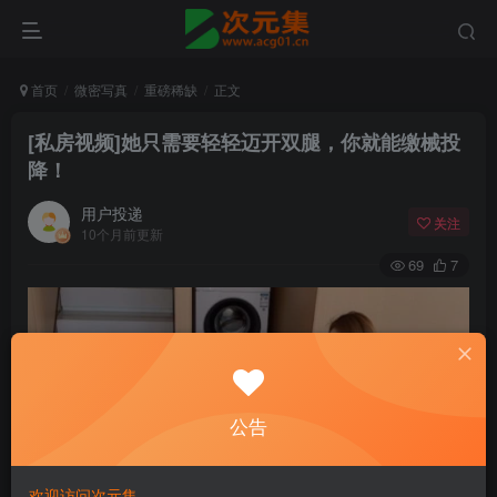
首页
微密写真
重磅稀缺
正文
[私房视频]她只需要轻轻迈开双腿，你就能缴械投
降！
用户投递
关注
10个月前更新
69
7
公告
欢迎访问次元集