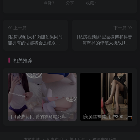
点赞
7
分享
收藏
1
上一篇
下一篇
[私房视频]大和肉腿如果同时
[私房视频]那些被微博和抖音
能拥有的话那将会是绝杀
河蟹掉的弹笔大挑战[17V]
[37P 12V][MH0081]
[MH0055]
相关推荐
[可爱萝莉]可爱的双马尾死库水写真[78P 87.7MB][IX0012]
友链申请
免责声明
关于我们
资源失效反馈