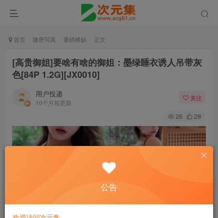
首页
微密写真
重磅稀缺
正文
[高贵御姐]要啥有啥的御姐：墨绿睡衣诱人吊带灰
色[84P 1.2G][JX0010]
用户投递
关注
10个月前更新
26
28
公告
欢迎访问次元集