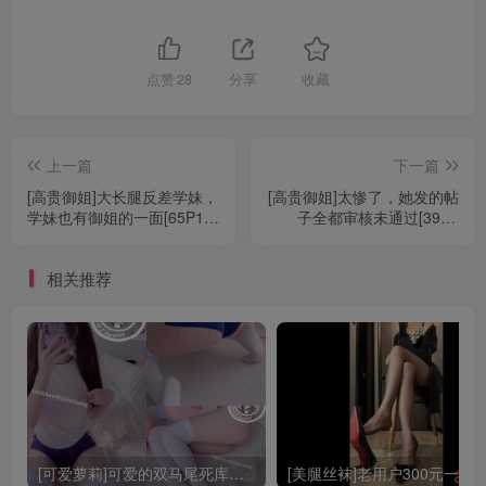
点赞
28
分享
收藏
上一篇
下一篇
[高贵御姐]大长腿反差学妹，
[高贵御姐]太惨了，她发的帖
学妹也有御姐的一面[65P1V-
子全都审核未通过[392P
178MB][JX0005]
60V][MH0052]
相关推荐
[可爱萝莉]可爱的双马尾死库水写真[78P 87.7MB][IX0012]