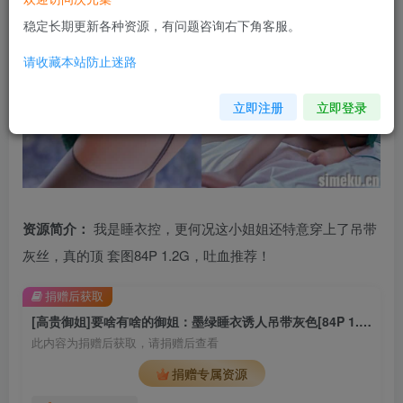
稳定长期更新各种资源，有问题咨询右下角客服。
请收藏本站防止迷路
立即注册
立即登录
资源简介：
我是睡衣控，更何况这小姐姐还特意穿上了吊带
灰丝，真的顶 套图84P 1.2G，吐血推荐！
捐赠后获取
[高贵御姐]要啥有啥的御姐：墨绿睡衣诱人吊带灰色[84P 1.2G][JX0010]
此内容为捐赠后获取，请捐赠后查看
捐赠专属资源