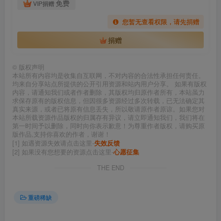
免费
VIP捐赠
您暂无查看权限，请先捐赠
捐赠
©
版权声明
本站所有内容均是收集自互联网，不对内容的合法性承担任何责任。
均来自分享站点所提供的公开引用资源和站内用户分享。 如果有版权
内容，请通知我们或者作者删除，其版权均归原作者所有，本站虽力
求保存原有的版权信息，但因很多资源经过多次转载，已无法确定其
真实来源，或者已将原有信息丢失，所以敬请原作者原谅。如果您对
本站所载资源作品版权的归属存有异议，请立即通知我们，我们将在
第一时间予以删除，同时向你表示歉意！为尊重作者版权，请购买原
版作品,支持你喜欢的作者，谢谢！
[1] 如遇资源失效请点击这里-
失效反馈
[2] 如果没有您想要的资源点击这里-
心愿征集
THE END
重磅稀缺