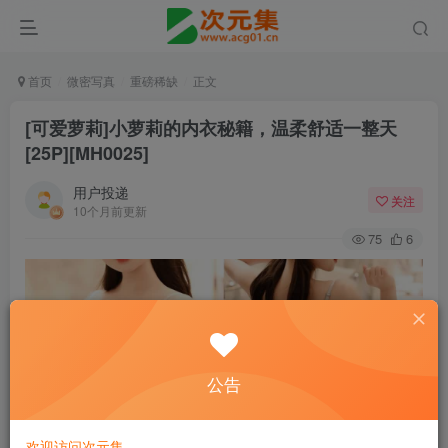
首页
微密写真
重磅稀缺
正文
[可爱萝莉]小萝莉的内衣秘籍，温柔舒适一整天
[25P][MH0025]
用户投递
关注
10个月前更新
75
6
公告
欢迎访问次元集