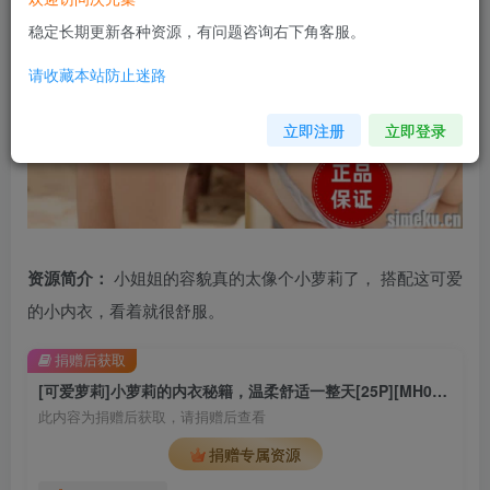
稳定长期更新各种资源，有问题咨询右下角客服。
请收藏本站防止迷路
立即注册
立即登录
资源简介：
小姐姐的容貌真的太像个小萝莉了， 搭配这可爱
的小内衣，看着就很舒服。
捐赠后获取
[可爱萝莉]小萝莉的内衣秘籍，温柔舒适一整天[25P][MH0025]
此内容为捐赠后获取，请捐赠后查看
捐赠专属资源