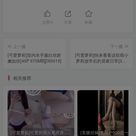
点赞
6
分享
收藏
上一篇
下一篇
[可爱萝莉]室内水手服白丝娇
[可爱萝莉]快来看看这软萌小
嫩如丝[40P 670MB][IX0015]
萝莉放学后的居家日常[39P]
[MH0028]
相关推荐
[可爱萝莉]可爱的双马尾死库水写真[78P 87.7MB][IX0012]