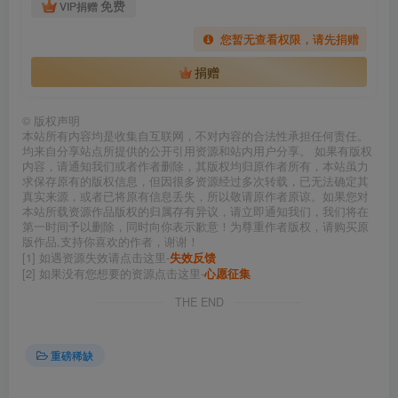
免费
VIP捐赠
您暂无查看权限，请先捐赠
捐赠
©
版权声明
本站所有内容均是收集自互联网，不对内容的合法性承担任何责任。
均来自分享站点所提供的公开引用资源和站内用户分享。 如果有版权
内容，请通知我们或者作者删除，其版权均归原作者所有，本站虽力
求保存原有的版权信息，但因很多资源经过多次转载，已无法确定其
真实来源，或者已将原有信息丢失，所以敬请原作者原谅。如果您对
本站所载资源作品版权的归属存有异议，请立即通知我们，我们将在
第一时间予以删除，同时向你表示歉意！为尊重作者版权，请购买原
版作品,支持你喜欢的作者，谢谢！
[1] 如遇资源失效请点击这里-
失效反馈
[2] 如果没有您想要的资源点击这里-
心愿征集
THE END
重磅稀缺