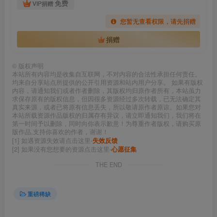
免费
VIP捐赠
您暂无查看权限，请先捐赠
捐赠
©
版权声明
本站所有内容均是收集自互联网，不对内容的合法性承担任何责任。
均来自分享站点所提供的公开引用资源和站内用户分享。 如果有版权
内容，请通知我们或者作者删除，其版权均归原作者所有，本站虽力
求保存原有的版权信息，但因很多资源经过多次转载，已无法确定其
真实来源，或者已将原有信息丢失，所以敬请原作者原谅。如果您对
本站所载资源作品版权的归属存有异议，请立即通知我们，我们将在
第一时间予以删除，同时向你表示歉意！为尊重作者版权，请购买原
版作品,支持你喜欢的作者，谢谢！
[1] 如遇资源失效请点击这里-
失效反馈
[2] 如果没有您想要的资源点击这里-
心愿征集
THE END
重磅稀缺