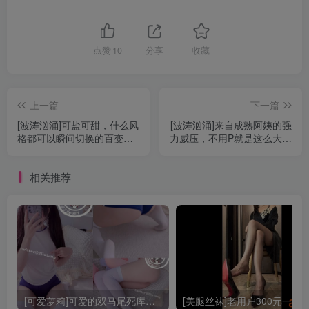
点赞
10
分享
收藏
上一篇
下一篇
[波涛汹涌]可盐可甜，什么风
[波涛汹涌]来自成熟阿姨的强
格都可以瞬间切换的百变小
力威压，不用P就是这么大！
姐姐[52P+11P+35P]
[41P1V][MH0046]
[MH0021]
相关推荐
[可爱萝莉]可爱的双马尾死库水写真[78P 87.7MB][IX0012]