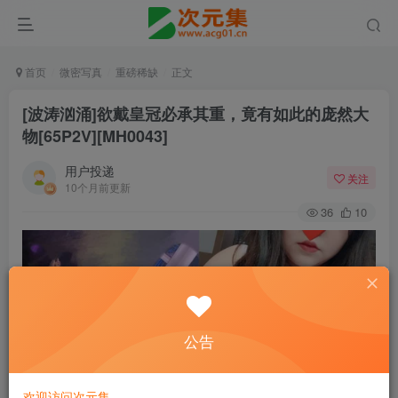
首页
微密写真
重磅稀缺
正文
[波涛汹涌]欲戴皇冠必承其重，竟有如此的庞然大
物[65P2V][MH0043]
用户投递
关注
10个月前更新
36
10
公告
欢迎访问次元集